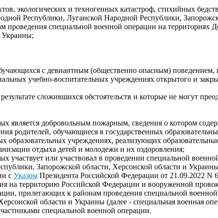
в, экологических и техногенных катастроф, стихийных бедстви
ародной Республики, Луганской Народной Республики, Запорожск
ам проведения специальной военной операции на территориях 
и Украины;
 обучающихся с девиантным (общественно опасным) поведением,
иальных учебно-воспитательных учреждениях открытого и закры
 результате сложившихся обстоятельств и которые не могут прео
рых является добровольным пожарным, сведения о котором содер
ечения родителей, обучающиеся в государственных образователь
ных образовательных учреждениях, реализующих образовательны
анизации отдыха детей и молодежи и их оздоровления;
орых участвует или участвовал в проведении специальной военно
публики, Запорожской области, Херсонской области и Украины
ии с
Указом
Президента Российской Федерации от 21.09.2022 N 
ния на территорию Российской Федерации и вооруженной провок
ации, прилегающих к районам проведения специальной военной
ерсонской области и Украины (далее - специальная военная опе
 участниками специальной военной операции.