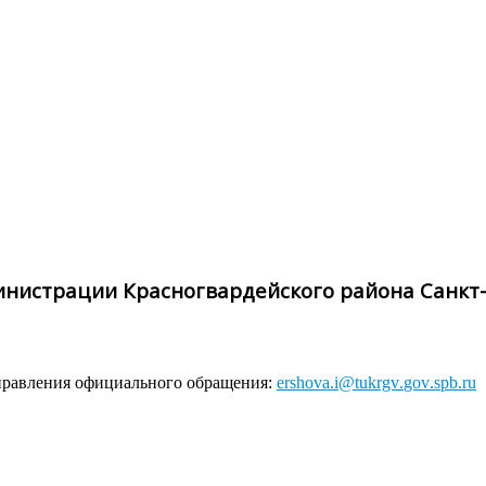
инистрации Красногвардейского района Санкт
правления официального обращения:
ershova
.
i
@
tukrgv
.
gov
.
spb
.
ru