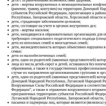
дети с ограниченными возможностями здоровья;
дети - жертвы вооруженных и межнациональных конфликто
(ранение, травму, контузию) на территории Донецкой Н
субъектов Российской Федерации, прилегающих к район
Республики, Запорожской области, Херсонской области 
дети, страдающие заболеванием целиакия;
дети, состоящие на учете в органах внутренних дел;
дети - жертвы насилия;
дети, находящиеся в образовательных организациях для
требующих специального педагогического подхода (спец
дети из неполных семей и многодетных семей;
дети, жизнедеятельность которых объективно нарушена в
семьи;
дети из малообеспеченных семей;
дети, один из родителей (законных представителей) кото
лица из числа детей-сирот и детей, оставшихся без поп
образования, а также в государственных профессиональ
случае их направления организованными группами в орг
дети, один из родителей (законных представителей) кот
Донецкой Народной Республики, Луганской Народной Рес
Вооруженные Силы Российской Федерации в соответств
Федерации", а также в отражении вооруженного вторже
приграничных территориях субъектов Российской Федер
Луганской Народной Республики, Запорожской области, Х
пасынки и падчерицы лиц, которые являются (являлись)