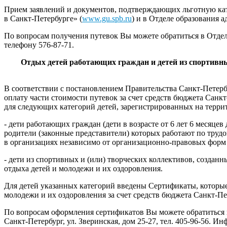
Прием заявлений и документов, подтверждающих льготную ка
в Санкт-Петербурге» (
www.gu.spb.ru
) и в Отделе образования 
По вопросам получения путевок Вы можете обратиться в Отдел 
телефону 576-87-71.
Отдых детей работающих граждан и детей из спортив
В соответствии с постановлением Правительства Санкт-Петерб
оплату части стоимости путевок за счет средств бюджета Санк
для следующих категорий детей, зарегистрированных на терри
- дети работающих граждан (дети в возрасте от 6 лет 6 месяц
родители (законные представители) которых работают по труд
в организациях независимо от организационно-правовых форм 
- дети из спортивных и (или) творческих коллективов, созда
отдыха детей и молодежи и их оздоровления.
Для детей указанных категорий введены Сертификаты, которы
молодежи и их оздоровления за счет средств бюджета Санкт-Пе
По вопросам оформления сертификатов Вы можете обратиться 
Санкт-Петербург, ул. Зверинская, дом 25-27, тел. 405-96-56. И