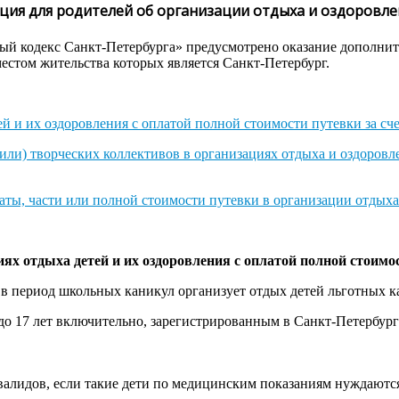
ия для родителей об организации отдыха и оздоровле
ьный кодекс Санкт-Петербурга» предусмотрено оказание дополн
местом жительства которых является Санкт-Петербург.
ей и их оздоровления с оплатой полной стоимости путевки за сч
ли) творческих коллективов в организациях отдыха и оздоровле
аты, части или полной стоимости путевки в организации отдыха
иях отдыха детей и их оздоровления
с оплатой полной стоимо
 период школьных каникул организует отдых детей льготных ка
в до 17 лет включительно, зарегистрированным в Санкт-Петербур
валидов, если такие дети по медицинским показаниям нуждаютс