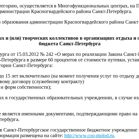
тегорию, осуществляется в Многофункциональных центрах, на 
администрации Красногвардейского района Санкт-Петербурга.
образования администрации Красногвардейского района Санкт-Пет
ных
и (или) творческих коллективов в организациях отдыха и
бюджета Санкт-Петербурга
урга от 15.03.2012 № 242 «О мерах по реализации Закона Санкт
т-Петербурга в размере 60 процентов от стоимости путевки, ус
тории Санкт-Петербурга:
ев до 15 лет включительно (на момент получения услуг по отдых
овому договору (служебному контракту)
и форм собственности);
нных в государственных образовательных учреждениях, в случае
е является именными документами, подтверждающими право на о
тербурга.
в Санкт-Петербургское государственное бюджетное учреждение
нформация размещена на сайте:
http://www.coo-molod.ru
.