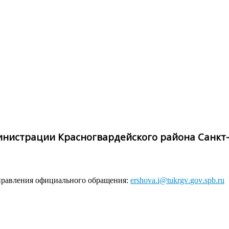
инистрации Красногвардейского района Санкт
правления официального обращения:
ershova
.
i
@
tukrgv
.
gov
.
spb
.
ru